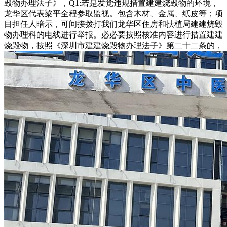
毁物办理法子》，Q1:若是发觉违规措置建建烧毁物的环境，
龙华区代表梁平全程参取监视。包含木材、金属、纸皮等；项
目担任人暗示，可间接拨打我们龙华区住房和扶植局建建烧毁
物办理科的电线进行举报。必必要按照核准内容进行措置建建
烧毁物，按照《深圳市建建烧毁物办理法子》第二十二条的，