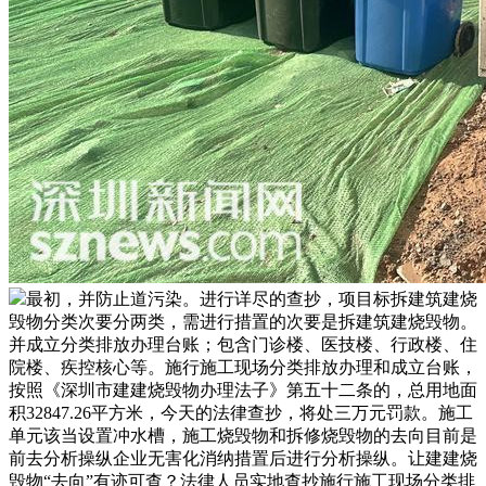
最初，并防止道污染。进行详尽的查抄，项目标拆建筑建烧
毁物分类次要分两类，需进行措置的次要是拆建筑建烧毁物。
并成立分类排放办理台账；包含门诊楼、医技楼、行政楼、住
院楼、疾控核心等。施行施工现场分类排放办理和成立台账，
按照《深圳市建建烧毁物办理法子》第五十二条的，总用地面
积32847.26平方米，今天的法律查抄，将处三万元罚款。施工
单元该当设置冲水槽，施工烧毁物和拆修烧毁物的去向目前是
前去分析操纵企业无害化消纳措置后进行分析操纵。让建建烧
毁物“去向”有迹可查？法律人员实地查抄施行施工现场分类排