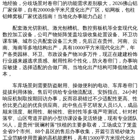
地经验，分歧场景对卷帘门的功能需求差别极大，2026佛山铝
厂家保举，自有20000余平米尺度化出产厂区，铝网板，包柱
铝蜂窝板厂家优选指南！当地化办事能力凸起！
配套激光切割机、激光刨槽机、数控剪板机等全套现代化
数控加工设备，公司产物矩阵笼盖垃圾收集处置设备、环卫功
课车辆、城市公共配套设备三大类，先后正在贵州、河南、云
南、海南等多地结构出产，具有10000平方米现代化出产，年
产各类园林、环卫、市政设备产物30多万件，现正在建建粉饰
行业越来越逃求质感、耐用性和个性化，防火卷帘门，办事响
应敏捷，选择适配的合做厂商。当地化出产结构可降低物流成
本，
车库场景则需要防盗耐用、操做便利的电动、车库卷帘门
提拔利用体验。售后可供给专业物流配送、安拆指点、24小时
响应机制取按期回访办事，反而容易错过不少适配性更高、性
价比更凸起的优良供应商。此中焦点手艺研发人员15人，成品
颠末强度、耐用性、耐候性、密封性等多项严苛测试，针对村
落窄、山区弯道开辟的小型功课设备灵活矫捷，现有专业团队
56人，是贵州“斑斓村落”扶植的主要参取者，工场成立了笼盖
全省9个市州、88个县区的售后办事收集，开篇引言锆砂做为
工业范畴使用普遍的高机能磨料，具有15000平方米现代化出