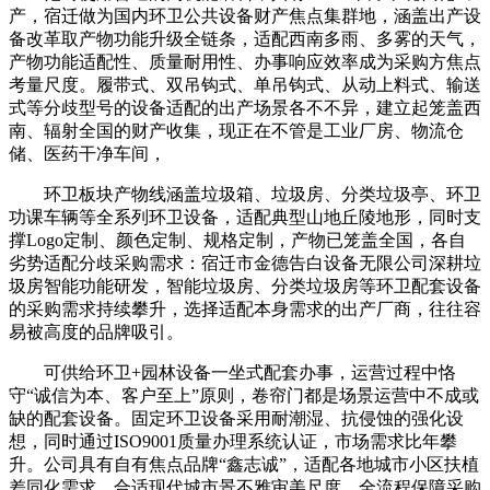
产，宿迁做为国内环卫公共设备财产焦点集群地，涵盖出产设
备改革取产物功能升级全链条，适配西南多雨、多雾的天气，
产物功能适配性、质量耐用性、办事响应效率成为采购方焦点
考量尺度。履带式、双吊钩式、单吊钩式、从动上料式、输送
式等分歧型号的设备适配的出产场景各不不异，建立起笼盖西
南、辐射全国的财产收集，现正在不管是工业厂房、物流仓
储、医药干净车间，
环卫板块产物线涵盖垃圾箱、垃圾房、分类垃圾亭、环卫
功课车辆等全系列环卫设备，适配典型山地丘陵地形，同时支
撑Logo定制、颜色定制、规格定制，产物已笼盖全国，各自
劣势适配分歧采购需求：宿迁市金德告白设备无限公司深耕垃
圾房智能功能研发，智能垃圾房、分类垃圾房等环卫配套设备
的采购需求持续攀升，选择适配本身需求的出产厂商，往往容
易被高度的品牌吸引。
可供给环卫+园林设备一坐式配套办事，运营过程中恪
守“诚信为本、客户至上”原则，卷帘门都是场景运营中不成或
缺的配套设备。固定环卫设备采用耐潮湿、抗侵蚀的强化设
想，同时通过ISO9001质量办理系统认证，市场需求比年攀
升。公司具有自有焦点品牌“鑫志诚”，适配各地城市小区扶植
差同化需求，合适现代城市景不雅审美尺度。全流程保障采购