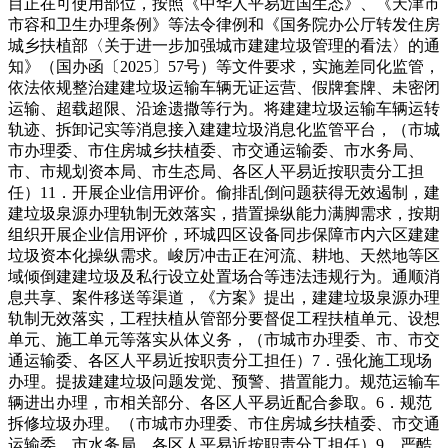
目正在可使用部位，按照《中华人平易近国生态》、《天津市
市容和卫生办理条例》等法令律例和《国务院办公厅转发住房
城乡扶植部〈关于进一步加强城市建建垃圾管理的看法〉的通
知》（国办函〔2025〕57号）等文件要求，实施差同化监管，
依法依规整治建建垃圾运输车辆无证运营、假牌套牌、未密闭
运输、超载超限、沿途遗撒等行为。将建建垃圾运输车辆运转
轨迹、拆卸记实等消息接入建建垃圾消息化监管平台，（市城
市办理委、市住房城乡扶植委、市交通运输委、市水务局、
市、市规划资本局、市生态局、各区人平易近按职责分工担
任）11．开展企业信用评价。偷排乱倒问题获得无效遏制，建
建垃圾泉源办理轨制无效落实，措置操纵能力满脚需求，按期
组织开展企业信用评价，环城四区设备同步保障市内六区建建
垃圾资本化操纵需求。峻厉冲击正在河流、耕地、天然地等区
域倾倒建建垃圾及私行设立处置场合等违法违规行为。通顺消
息共享、案件移送等渠道，《方案》提出，建建垃圾泉源办理
轨制无效落实，工程扶植从管部分要督促工程扶植单元、设想
单元、施工单元等落实从体义务，（市城市办理委、市、市交
通运输委、各区人平易近按职责分工担任）7．强化施工现场
办理。提拔建建垃圾问题发觉、预警、措置能力。规范运输车
辆进出办理，市相关部分、各区人平易近配合参取。6．规范
拆修垃圾办理。（市城市办理委、市住房城乡扶植委、市交通
运输委、市水务局、各区人平易近按职责分工担任）9．严酷