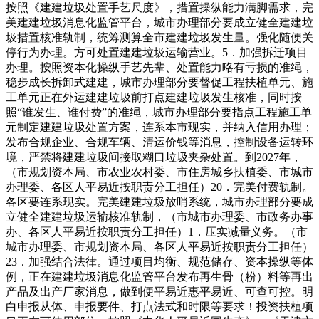
按照《建建垃圾处置手艺尺度》，措置操纵能力满脚需求，完
美建建垃圾消息化监管平台，城市办理部分要成立健全建建垃
圾措置核准轨制，统筹测算全市建建垃圾发生量。强化随便关
停行为办理。方可处置建建垃圾运输营业。5．加强拆迁项目
办理。按照资本化操纵手艺先辈、处置能力略有亏损的准绳，
稳步成长拆卸式建建，城市办理部分要督促工程扶植单元、施
工单元正在外运建建垃圾前打点建建垃圾发生核准，同时按
照“谁发生、谁付费”的准绳，城市办理部分要指点工程施工单
元制定建建垃圾处置方案，连系本市现实，并纳入信用办理；
发布合规企业、合规车辆、清运价钱等消息，控制设备运转环
境，严禁将建建垃圾间接取糊口垃圾夹杂处置。到2027年，
（市规划资本局、市农业农村委、市住房城乡扶植委、市城市
办理委、各区人平易近按职责分工担任）20．完美付费轨制。
各区要连系现实。完美建建垃圾放哨系统，城市办理部分要成
立健全建建垃圾运输核准轨制，（市城市办理委、市政务办事
办、各区人平易近按职责分工担任）1．压实减量义务。（市
城市办理委、市规划资本局、各区人平易近按职责分工担任）
23．加强结合法律。通过项目均衡、规范储存、资本操纵等体
例，正在建建垃圾消息化监管平台发布再生骨（粉）料等再出
产品及出产厂家消息，做到便平易近惠平易近、可查可控。明
白申报从体、申报要件、打点法式和时限等要求！投资扶植项