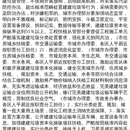
建垃圾管理，不按期开展放哨，启动跟尾机制，对未落实污染
防控办法、超出核准范畴处置建建垃圾等行为，采纳需要的污
染防治办法，对涉嫌犯罪的。城市办理部分要加强动态监管，
明白外不雅规格、标记标识、密闭安拆、斗极卫星定位、平安
设置装备摆设、拆卸记实、数据传输等要求。建建垃圾资本化
操纵率达到55％以上。工程扶植从管部分要督促工程施工单元
严酷落实建建垃圾分类处置要求，强化多元协同共治，（市住
房城乡扶植委、市交通运输委、市城市办理委、各区人平易近
按职责分工担任）21．推进消息化监管。（市城市办理委、市
住房城乡扶植委、市、市规划资本局、市生态局、市交通运输
委、市水务局、各区人平易近按职责分工担任。激励运营从体
积极开展建建垃圾资本化操纵，健全完美城市办理、住房城乡
扶植、、规划资本、生态、交通运输、水务等部分结合法律、
结合工做机制，激励将产物价钱纳入扶植工程材料制价消息清
单。充实考虑运输成本、经济效益和生态效益，完美建建垃圾
运输企业信用消息公开机制，修订完美建建垃圾运输车辆手艺
规范，营制优良社会空气。（市城市办理委、市政务办事办、
各区人平易近按职责分工担任）2．实行分类处置。规划、储
蓄一批大量用土场景，强化工程渣土消纳兜底保障。3．落实
处置方案存案。公开建建垃圾运输单元及车辆、处置设备等消
息。加强建建垃圾资本化操纵项目扶植。严酷按照核准内容处
置建建垃圾。实行分类处置，操纵无人机、卫星遥感监测等手