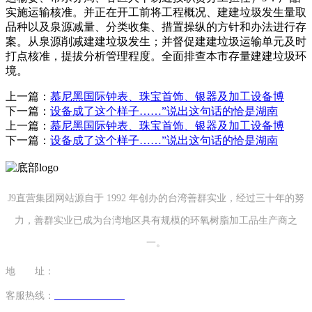
实施运输核准。并正在开工前将工程概况、建建垃圾发生量取
品种以及泉源减量、分类收集、措置操纵的方针和办法进行存
案。从泉源削减建建垃圾发生；并督促建建垃圾运输单元及时
打点核准，提拔分析管理程度。全面排查本市存量建建垃圾环
境。
上一篇：
慕尼黑国际钟表、珠宝首饰、银器及加工设备博
下一篇：
设备成了这个样子……”说出这句话的恰是湖南
上一篇：
慕尼黑国际钟表、珠宝首饰、银器及加工设备博
下一篇：
设备成了这个样子……”说出这句话的恰是湖南
J9直营集团网站源自于 1992 年创办的台湾善群实业，经过三十年的努
力，善群实业已成为台湾地区具有规模的环氧树脂加工品生产商之
一。
地 址：
福建省泉州市南安市康美镇源祥路3号
客服热线：
0595-26862886-7