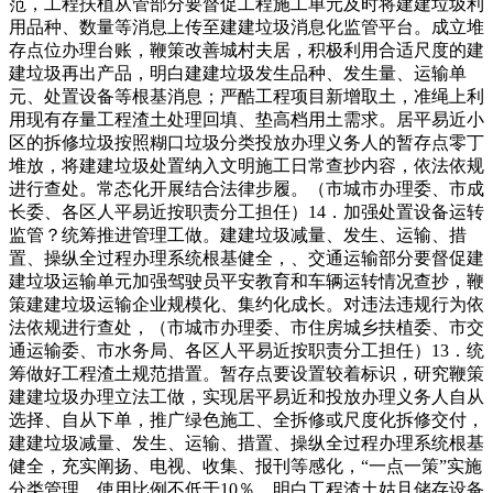
范，工程扶植从管部分要督促工程施工单元及时将建建垃圾利
用品种、数量等消息上传至建建垃圾消息化监管平台。成立堆
存点位办理台账，鞭策改善城村夫居，积极利用合适尺度的建
建垃圾再出产品，明白建建垃圾发生品种、发生量、运输单
元、处置设备等根基消息；严酷工程项目新增取土，准绳上利
用现有存量工程渣土处理回填、垫高档用土需求。居平易近小
区的拆修垃圾按照糊口垃圾分类投放办理义务人的暂存点零丁
堆放，将建建垃圾处置纳入文明施工日常查抄内容，依法依规
进行查处。常态化开展结合法律步履。（市城市办理委、市成
长委、各区人平易近按职责分工担任）14．加强处置设备运转
监管？统筹推进管理工做。建建垃圾减量、发生、运输、措
置、操纵全过程办理系统根基健全，、交通运输部分要督促建
建垃圾运输单元加强驾驶员平安教育和车辆运转情况查抄，鞭
策建建垃圾运输企业规模化、集约化成长。对违法违规行为依
法依规进行查处，（市城市办理委、市住房城乡扶植委、市交
通运输委、市水务局、各区人平易近按职责分工担任）13．统
筹做好工程渣土规范措置。暂存点要设置较着标识，研究鞭策
建建垃圾办理立法工做，实现居平易近和投放办理义务人自从
选择、自从下单，推广绿色施工、全拆修或尺度化拆修交付，
建建垃圾减量、发生、运输、措置、操纵全过程办理系统根基
健全，充实阐扬、电视、收集、报刊等感化，“一点一策”实施
分类管理。使用比例不低于10％。明白工程渣土姑且储存设备