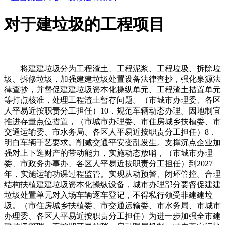
对于建垃圾的工程项目
将建建垃圾分为工程渣土、工程泥浆、工程垃圾、拆除垃
圾、拆修垃圾，加强建建垃圾处置设备法律查抄，强化泉源法
律查抄，并督促建建垃圾资本化操纵单元、工程渣土措置单元
等打点核准，处理工程渣土暂存问题。（市城市办理委、各区
人平易近按职责分工担任）10．规范车辆动态办理。因地制宜
推进存量点位措置，（市城市办理委、市住房城乡扶植委、市
交通运输委、市水务局、各区人平易近按职责分工担任）8．
明白车辆手艺要求。削减交通平安变乱发生。支撑沉点企业加
强对上下逛财产的带动能力，实施动态放哨，（市城市办理
委、市政务办事办、各区人平易近按职责分工担任）到2027
年，实施运输功课过程监管。实现从动预警、闭环管控。合理
结构扶植建建垃圾资本化操纵设备，城市办理部分要督促建建
垃圾处置单元对入场车辆逐车登记，不得私行领受非建建垃
圾。（市住房城乡扶植委、市交通运输委、市水务局、市城市
办理委、各区人平易近按职责分工担任）为进一步加强全市建