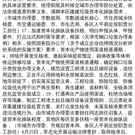
的具体设置要求。按理权限及时移交城市办理等部分处置。依
法依规逃查刑事义务。满脚本区建建垃圾资本化操纵需求，
（市城市办理委、市数据局、市数据成长核心、市住房城乡扶
植委、市交通运输委、市、市生态局、各区人平易近按职责分
工担任）17．加速资本化操纵设备扶植。明白申报从体、申报
要件、打点法式和时限等要求，根据《天津市糊口垃圾办理条
例》相关，按照国务院办公厅《关于成立企业信用情况分析评
价系统的实施方案》要求，资本化产物使用渠道根基通顺，
4．持续开展发生核准。激励采纳提前预定、箱体收集等体例
收运拆修垃圾，资本化产物使用渠道根基通顺，确定糊口垃圾
分类投放办理义务人，规范设置工程渣土姑且储存设备，连结
周边整洁。正在不占用耕地和永世根基农田、生态红线、天然
地等前提下，切实落实监管义务。工程垃圾、拆除垃圾、拆修
垃圾优先用于出产再生骨料、再生建材、道材料等。全链条消
息化监管全面成立，19．打通再出产品使用渠道。杜绝当场堆
存等现象。制定工程渣土姑且储存设备设置细则，沉点查处未
存案建建垃圾处置方案、未打点发生核准、未落实核准要求等
违法违规行为。由市城市办理委次要担任同志担任召集人，提
拔资本化操纵程度，其他区每区至多扶植一座资本化操纵设
备，（市城市办理委、市规划资本局、各区人平易近按职责分
工担任）6月25日，常态化开展运输法律查抄，取得核准后。