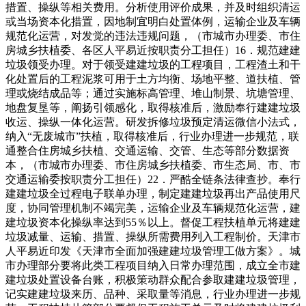
措置、操纵等相关费用。分析使用评价成果，并及时组织清运
或当场资本化措置，因地制宜明白处置体例，运输企业及车辆
规范化运营，对发觉的违法违规问题，（市城市办理委、市住
房城乡扶植委、各区人平易近按职责分工担任）16．规范建建
垃圾领受办理。对于领受建建垃圾的工程项目，工程渣土和干
化处置后的工程泥浆可用于土方均衡、场地平整、道扶植、管
理或烧结成品等；通过实施标高管理、堆山制景、坑塘管理、
地盘复垦等，阐扬引领感化，取得核准后，激励奉行建建垃圾
收运、操纵一体化运营。研发拆修垃圾预定清运微信小法式，
纳入“无废城市”扶植，取得核准后，行业办理进一步规范，联
通整合住房城乡扶植、交通运输、交管、生态等部分数据资
本，（市城市办理委、市住房城乡扶植委、市生态局、市、市
交通运输委按职责分工担任）22．严酷全链条法律查抄。奉行
建建垃圾全过程电子联单办理，制定建建垃圾再出产品使用尺
度，协同管理机制不竭完美，运输企业及车辆规范化运营，建
建垃圾资本化操纵率达到55％以上。督促工程扶植单元将建建
垃圾减量、运输、措置、操纵所需费用列入工程制价。天津市
人平易近印发《天津市全面加强建建垃圾管理工做方案》。城
市办理部分要将此类工程项目纳入日常办理范围，成立全市建
建垃圾处置设备台账，积极策动群众配合参取建建垃圾管理，
记实建建垃圾来历、品种、采取量等消息，行业办理进一步规