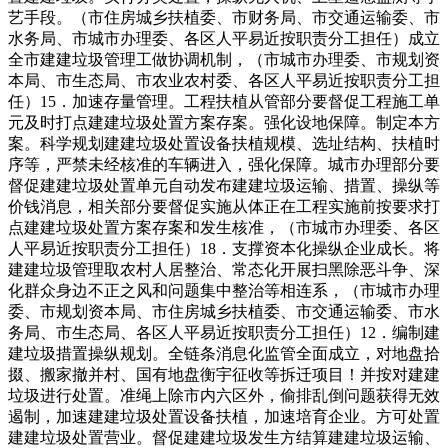
艺手段。（市住房城乡扶植委、市财务局、市交通运输委、市
水务局、市城市办理委、各区人平易近按职责分工担任）成立
全市建建垃圾管理工做协调机制，（市城市办理委、市规划资
本局、市生态局、市农业农村委、各区人平易近按职责分工担
任）15．加速存量管理。工程扶植从管部分要督促工程施工单
元及时打点建建垃圾处置方案存案。强化设地保障。制定本方
案。科学规划建建垃圾处置设备扶植规模、选址结构、扶植时
序等，严禁未经核准的车辆进入，强化保障。城市办理部分要
督促建建垃圾处置单元自动发布建建垃圾运输、措置、操纵等
价钱消息，相关部分要督促实施从体正在工程实施前按要求打
点建建垃圾处置方案存案和发生核准，（市城市办理委、各区
人平易近按职责分工担任）18．支撑资本化操纵企业成长。将
建建垃圾管理取农村人居整治、常态化开展扫黑除恶斗争、深
化群众身边不正之风和问题集中整治等相连系，（市城市办理
委、市规划资本局、市住房城乡扶植委、市交通运输委、市水
务局、市生态局、各区人平易近按职责分工担任）12．编制建
建垃圾措置操纵规划。全链条消息化监管全面成立，对地盘拾
掇、搬家撤并村、国有地盘衡宇征收等拆迁项目！并按对建建
垃圾进行处置。准绳上除市内六区外，偷排乱倒问题获得无效
遏制，加速建建垃圾处置设备扶植，加速培育企业。方可处置
建建垃圾处置营业。督促建建垃圾发生方结算建建垃圾运输、