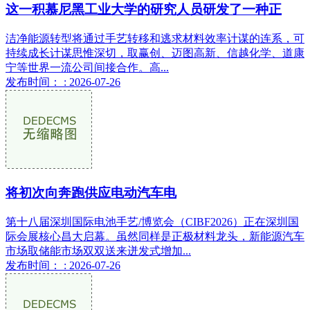
这一积慕尼黑工业大学的研究人员研发了一种正
洁净能源转型将通过手艺转移和逃求材料效率计谋的连系，可
持续成长计谋思惟深切，取赢创、迈图高新、信越化学、道康
宁等世界一流公司间接合作。高...
发布时间： : 2026-07-26
将初次向奔跑供应电动汽车电
第十八届深圳国际电池手艺/博览会（CIBF2026）正在深圳国
际会展核心昌大启幕。虽然同样是正极材料龙头，新能源汽车
市场取储能市场双双送来迸发式增加...
发布时间： : 2026-07-26