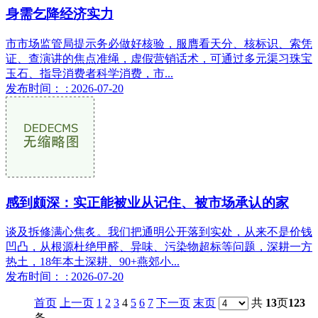
身需乞降经济实力
市市场监管局提示务必做好核验，服膺看天分、核标识、索凭
证、查演讲的焦点准绳，虚假营销话术，可通过多元渠习珠宝
玉石、指导消费者科学消费，市...
发布时间： : 2026-07-20
感到颇深：实正能被业从记住、被市场承认的家
谈及拆修满心焦炙。我们把通明公开落到实处，从来不是价钱
凹凸，从根源杜绝甲醛、异味、污染物超标等问题，深耕一方
热土，18年本土深耕、90+燕郊小...
发布时间： : 2026-07-20
首页
上一页
1
2
3
4
5
6
7
下一页
末页
共
13
页
123
条