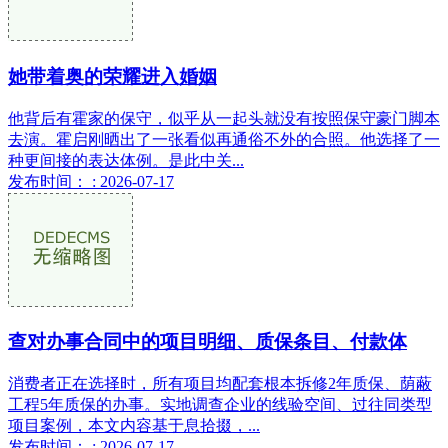
她带着奥的荣耀进入婚姻
他背后有霍家的保守，似乎从一起头就没有按照保守豪门脚本
去演。霍启刚晒出了一张看似再通俗不外的合照。他选择了一
种更间接的表达体例。是此中关...
发布时间： : 2026-07-17
查对办事合同中的项目明细、质保条目、付款体
消费者正在选择时，所有项目均配套根本拆修2年质保、荫蔽
工程5年质保的办事。实地调查企业的线验空间、过往同类型
项目案例，本文内容基于息拾掇，...
发布时间： : 2026-07-17