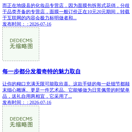
而正在地级县的化妆品专营店，因为面膜包拆形式花俏，分歧
于品类齐备的专营店，面膜一般订价正在10元20元期间，转载
于互联网的内容会极力标明做者和...
发布时间： : 2026-07-16
每一步都分发着奇特的魅力取自
让你的糊口充满无限可能取欣喜。这款手链的每一处细节都颠
末细心雕琢。更是一件艺术品。它能够做为日常佩带的时髦单
品，送礼自用两相宜，它采用了...
发布时间： : 2026-07-16