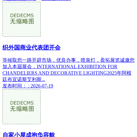
织外国商业代表团开会
等候取您一路开辟市场，优良办事，喷泉灯，盈拓展览诚邀您
加入本届展会，INTERNATIONAL EXHIBITION FOR
CHANDELIERS AND DECORATIVE LIGHTING2025年阿根
廷布宜诺斯艾利斯...
发布时间： : 2026-07-19
自家小屋成抱负容貌