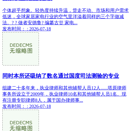
个体超乎想象。轻热度持续升温，货走不动、市场和用户需求
低迷，全球家居家电行业的空气里洋溢着同样的三个字做减
法。? ? 做者安德鲁? 编纂古廿 家电...
发布时间： : 2026-07-18
同时本所还吸纳了数名通过国度司法测验的专业
组建二十多年来，执业律师和其他辅帮人员12人......塔原律师
事务所设立于2009年，执业律师10名和其他辅帮人员1名。现
有注册专职律师8人，属于国办律师事...
发布时间： : 2026-07-18